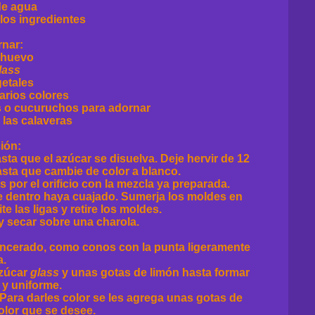
 de agua
los ingredientes
rnar:
e huevo
lass
getales
arios colores
s o cucuruchos para adornar
 las calaveras
ión:
ta que el azúcar se disuelva. Deje hervir de 12
asta que cambie de color a blanco.
 por el orificio con la mezcla ya preparada.
de dentro haya cuajado. Sumerja los moldes en
e las ligas y retire los moldes.
 y secar sobre una charola.
 encerado, como conos con la punta ligeramente
a.
azúcar
glass
y unas gotas de limón hasta formar
 y uniforme.
Para darles color se les agrega unas gotas de
olor que se desee.