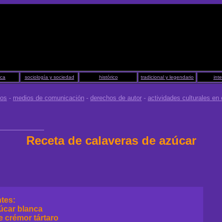
ica
sociología y sociedad
histórico
tradicional y legendario
int
pos
-
medios de comunicación
-
derechos de autor
-
actividades culturales en 
Receta de calaveras de azúcar
ntes:
zúcar blanca
e crémor tártaro