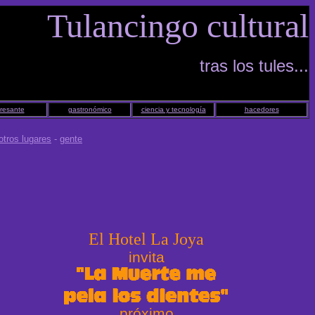
Tulancingo cultural
tras los tules...
eresante
gastronómico
ciencia y tecnología
hacedores
otros lugares
-
gente
El Hotel La Joya
invita
próximo