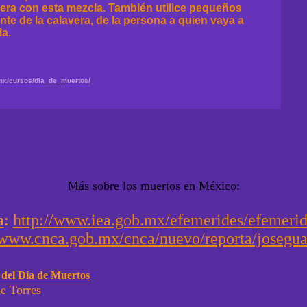
era con esta mezcla. También utilice pequeños
nte de la calavera, de la persona a quien vaya a
la.
.mx/cursos/dia_de_muertos/
Más sobre los muertos en México:
a
:
http://www.iea.gob.mx/efemerides/efemerid
/www.cnca.gob.mx/cnca/nuevo/reporta/josegu
 del Día de Muertos
e Torres