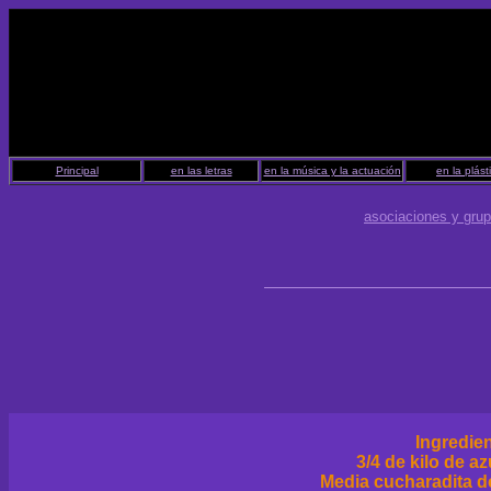
Principal
en las letras
en la música y la actuación
en la plást
asociaciones y gru
Ingredie
3/4 de kilo de a
Media cucharadita d