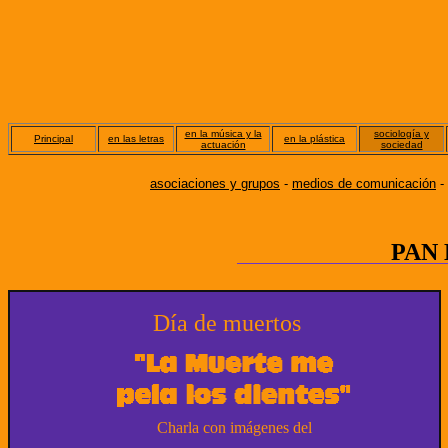
en la música y la
sociología y
Principal
en las letras
en la plástica
actuación
sociedad
asociaciones y grupos
-
medios de comunicación
-
PAN
Día de muertos
Charla con imágenes del