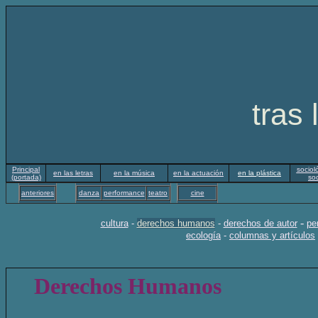
Tulancin
tras 
Principal
sociol
en las letras
en la música
en la actuación
en la plástica
(portada)
soc
anteriores
danza
performance
teatro
cine
-
cultura
-
derechos humanos
-
derechos de autor
pe
ecología
-
columnas y artículos
Derechos Humanos