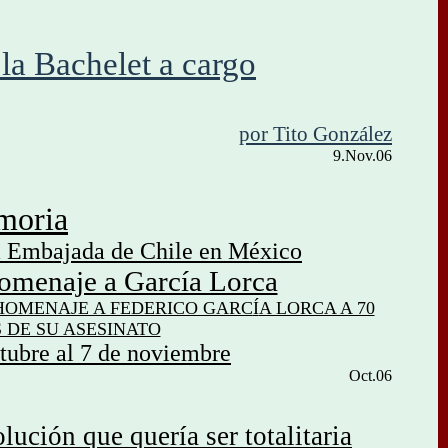
la Bachelet a cargo
por Tito González
9.Nov.06
moria
a Embajada de Chile en México
omenaje a García Lorca
 HOMENAJE A FEDERICO GARC
Í
A LORCA A 70
 DE SU ASESINATO
ctubre al 7 de noviemb
re
Oct.06
ución que quería ser totalitaria