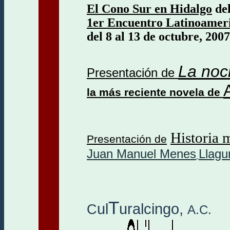
El Cono Sur en Hidalgo
del
1er Encuentro Latinoameri
del 8 al 13 de octubre, 2007
La noc
Presenta
ción de
la más reciente novela de
Historia 
P
resentación de
Juan Manuel Menes
Llagu
T
u
l
u
ra
l
cingo
,
C
A.C.