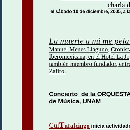
charla d
el sábado 10 de diciembre,
2005,
a l
La muerte a mí me pela 
Manuel Menes Llaguno
,
Cronist
Iberomexicana, en el Hotel La Jo
también miembro fundador, entre 
Zafiro.
C
oncierto
de la ORQUEST
de Música, UNAM
T
Cul
r
l
u
a
cingo
inicia activida