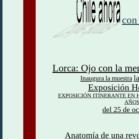
con 
Lorca: Ojo con la me
l
Inaugura la muestra
Exposición H
EXPOSICI
Ó
N ITINERANTE EN
AÑOS
del 25 de o
Anatomía de una revol