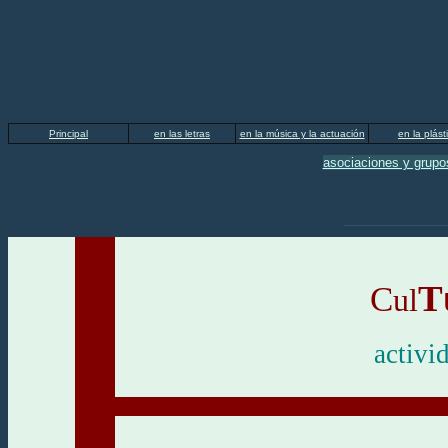
Principal
en las letras
en la música y la actuación
en la plást
asociaciones y grupo
T
C
u
l
activi