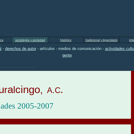
ica
sociología y sociedad
histórico
tradicional y legendario
int
s
-
derechos de autor
- artículos - medios de comunicación -
actividades cultu
gente
u
a
cingo
r
l
,
A.C
.
dades 2005-2007