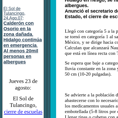
Hidalgo en riesgo, se h
albergues.
El Sol de
Anunció el secretario 
Tulancingo,
Estado, el cierre de esc
24.Ago.07
:
Calderón con
Osorio en la
Llegó con categoría 5 a la 
zona dañada
.
se tornó en categoría 1 al sa
Hidalgo continúa
México, y se dirige hacia c
en emergencia
.
Calculan que alcanzará Naut
Al menos 20mil
que está en línea recta con
personas en
albergues
Se espera que baje a catego
lluvia constante en la zona
50 cm (10-20 pulgadas).
Jueves 23 de
agosto:
Se advierte a la población d
El Sol de
abastecerse con lo necesari
Tulancingo,
los medicamentos usuales a
cierre de escuelas
embotellada (5-8 litros por 
Llenar tinas o cubetas con 