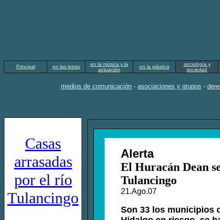
en la música y la
sociología y
Principal
en las letras
en la plástica
actuación
sociedad
medios de comunicación
-
asociaciones y grupos
-
dere
Casas
Alerta
arrasadas
El Huracán Dean se 
por el río
Tulancingo
21.Ago.07
Tulancingo
Son 33 los municipios 