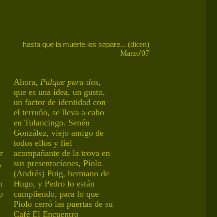
... (dicen)
hasta que la muerte los separe
Marzo'07
Ahora,
Pulque para dos
,
que es una idea, un gusto,
un factor de identidad con
el terruño, se lleva a cabo
en Tulancingo. Senén
González, viejo amigo de
todos ellos y fiel
r
acompañante de la trova en
,
sus presentaciones, Piolo
(Andrés) Puig, hermano de
n
Hugo, y Pedro lo están
o
cumpliendo
, para lo que
Piolo
cerró las puertas
de su
Café El Encuentro