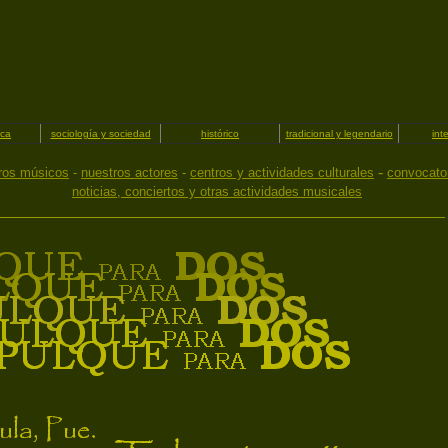
ica
sociología y sociedad
histórico
tradicional y legendario
int
-
ros músicos
-
nuestros actores
-
centros y actividades culturales
convocato
noticias, conciertos y otras actividades musicales
________________________________________________________