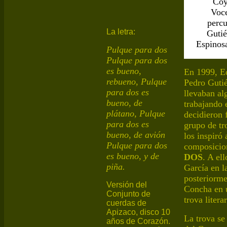
Coy
Voce
percu
La letra:
Gutié
Espinos
Pulque para dos
Pulque para dos
es bueno,
En 1999, E
rebueno, Pulque
Pedro Gutié
para dos es
llevaban al
bueno, de
trabajando 
plátano, Pulque
decidieron
para dos es
grupo de tr
bueno, de avión
los inspiró
Pulque para dos
composicio
es bueno, y de
DOS
. A el
piña.
García en l
posteriorme
Versión del
Concha en 
Conjunto de
trova literar
cuerdas de
Apizaco, disco 10
La trova
s
e
años de Corazón.