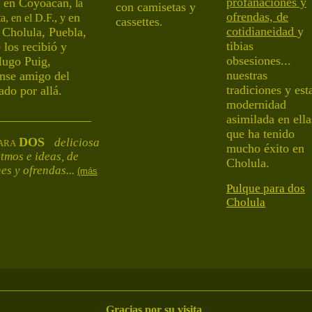
profanaciones y
, en Coyoacán,
la
con camisetas y
ofrendas, de
en
ta
, en el
D.F., y
cassettes
.
cotidianeidad
y
Cholula, Puebla,
tibias
 los recibió y
obsesiones...
ugo Puig,
nuestras
nse
amigo del
tradiciones y est
ado por allá
.
modernidad
_______________
asimilada en ella
que ha tenido
DOS
deliciosa
ARA
mucho éxito en
tmos e ideas, de
Cholula.
es y ofrendas
...
(más
Pulque para do
s
Cholula
________________________________________________________
Gracias por su visita