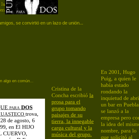
migos, se convirtió en un lazo de unión...
En
2001, Hugo
Puig, a quien le
n algo en común...
había estado
Cristina de la
rondando la
Concha escribió
la
inquietud de abri
prosa para el
un bar en Puebla
QUE
DOS
grupo
tomando
PARA
se lanzó a la
trova,
HUASTECO
paisajes de su
empresa pero co
28 de agosto, 6
tierra
,
la innegable
la idea del mism
99,
en El HIJO
carga cultural
y
la
nombre, para lo
L CUERVO,
música del grupo
.
que
solicitó
a
l