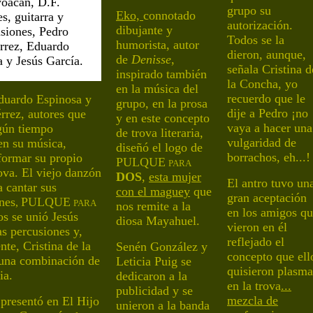
oacán, D.F.
grupo su
Eko,
connotado
s, guitarra y
autorización.
dibujante y
siones, Pedro
Todos
se la
humorista, autor
rrez, Eduardo
dieron
, aunque,
de
Denisse
,
a y Jesú
s García.
señala Cristina d
inspirado también
la Concha, yo
en la música del
recuerdo que le
duardo Espinosa y
grupo, en la prosa
dije a Pedro ¡no
rrez, autores
que
y en este concepto
vaya a hacer una
gún tiempo
de trova literaria,
vulgaridad
de
en su música
,
diseñó
el logo de
borrachos
, eh...!
formar
su propio
PULQUE
P
ARA
ova
.
E
l viejo danzón
DOS
,
esta mujer
El antro tuvo un
a
cantar sus
con el maguey
que
gran aceptación
nes
PULQUE
,
P
ARA
nos remite a la
en
los
amigos qu
los se unió Jesús
diosa Mayahuel.
vieron en él
as percusiones y,
reflejado el
nte, Cristina de la
Senén González
y
concepto que ell
una combinación de
Leticia Puig se
quisieron plasma
ia.
dedicaron a la
en la trov
a
...
publicidad y se
mezcla de
 presentó en El Hijo
unieron a la banda