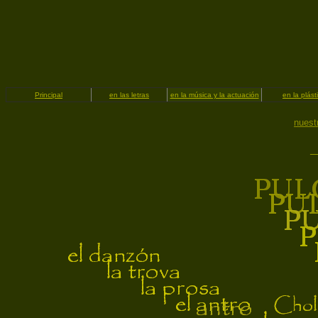
Principal
en las letras
en la música y la actuación
en la plást
nuest
_