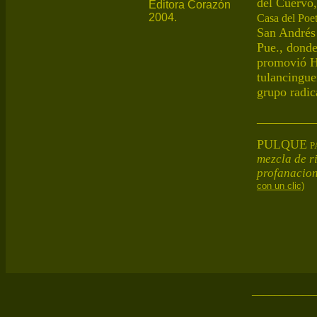
del Cuervo
Editora Corazón
2004.
Casa del Poe
San Andrés
Pue., donde
promovió H
tulancingue
grupo
radic
_________
PULQUE
P
mezcla de ri
profanacion
con un clic)
___________