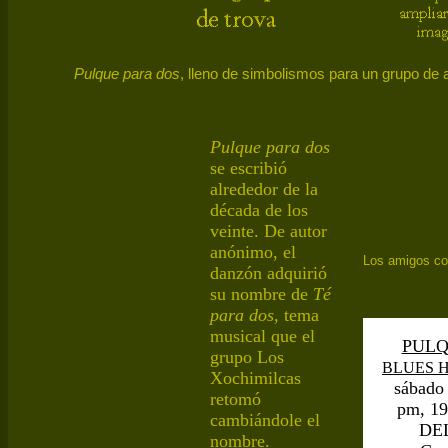
Pulque para dos
,
lleno de simbolismos para un grupo de a
Pulque para dos
se
escribió
alrededor de la
década de los
veinte
.
D
e autor
anónimo, el
Los amigos co
danzón adquirió
su nombre de
Té
para dos
,
tema
musical que el
PUL
grupo Los
BLUES 
Xochimilcas
sábado 
retomó
pm,
19
cambiándole el
DE
nombre
.