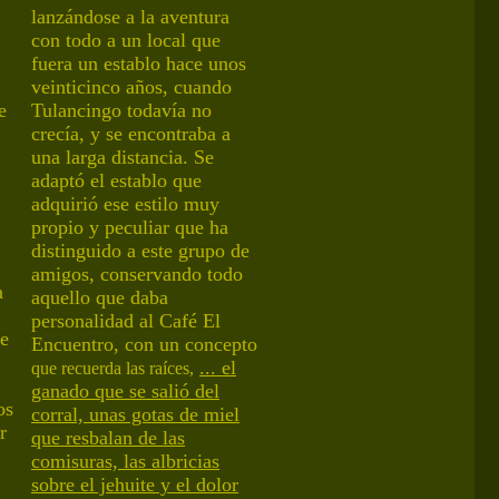
lanzándose a la aventura
con todo a
un local que
fuera un
establo
ha
ce
unos
veinticinco
años,
cuando
e
Tulancingo todavía no
crecía
,
y se encontraba a
una larga distancia
.
Se
adaptó
e
l establo
que
adquirió ese
estilo muy
propio y peculiar
que ha
distinguido a este grupo de
amigos
, conservando todo
a
aquello que daba
personalidad al Café El
e
Encuentro,
con un
concepto
...
el
que recuerda las raíces,
ganado que se salió del
os
corral, unas gotas de miel
r
que resbalan de las
comisuras, las albricias
sobre el jehuite y el dolor