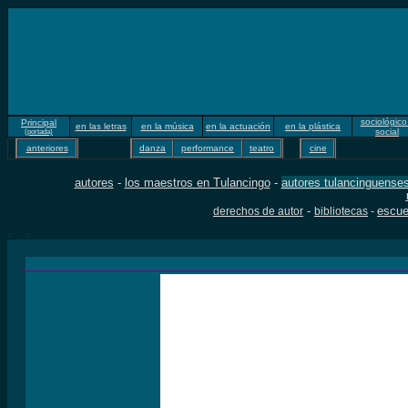
sociológico
Principal
en las letras
en la música
en la actuación
en la plástica
social
(portada)
anteriores
danza
performance
teatro
cine
autores
-
los maestros en Tulancingo
-
autores tulancinguense
-
escue
derechos de autor
bibliotecas
-
o
o