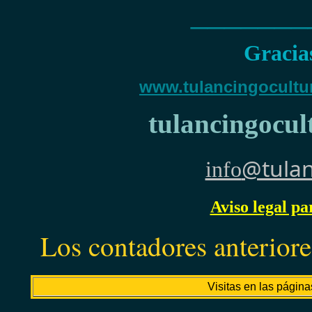
_______
Gracias
www.tulancingocultur
tulancingocu
@tulan
info
Aviso legal pa
Los contadores anterior
Visitas en las pági
na