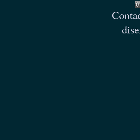
Contad
dise