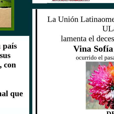
La Unión Latinaomer
UL
lamenta el deces
 país
Vina Sofía
sus
ocurrido el pas
, con
mal que
D