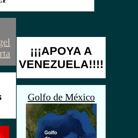
gel
¡¡¡APOYA A
rta
VENEZUELA!!!!
s
Golfo de México