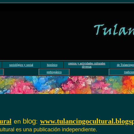
centros y actividades culturales
sociológico y social
histórico
de Tulancingo
diversas
prehispánico
tradicio
ural
blog
www.tulancingocultural.blogs
en
:
ultural es una publicación independiente.