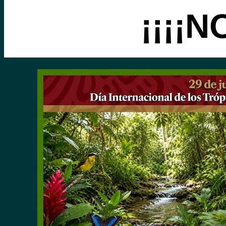
¡¡¡¡N