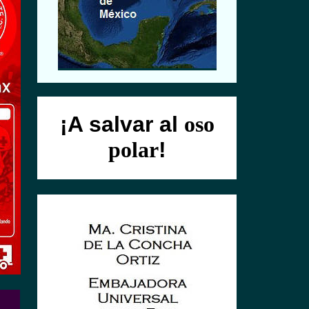
¡A s
alvar al
oso
polar
!