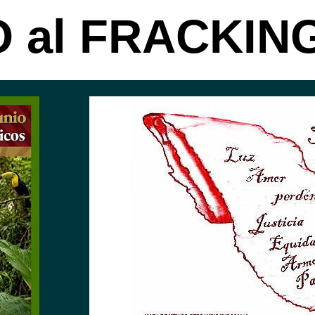
O al
FRACKING!