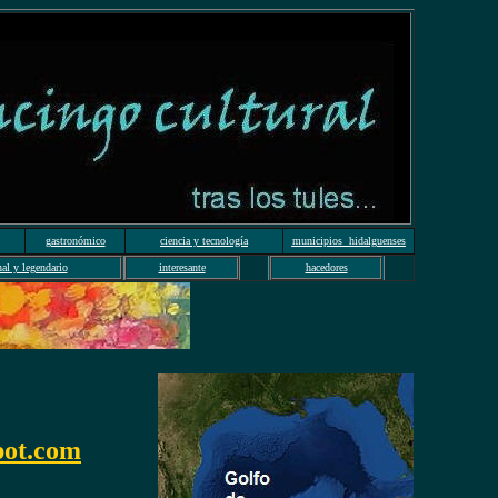
gastronómico
ciencia y tecnología
municipios hidalguenses
nal y legendario
interesante
hacedores
pot.com