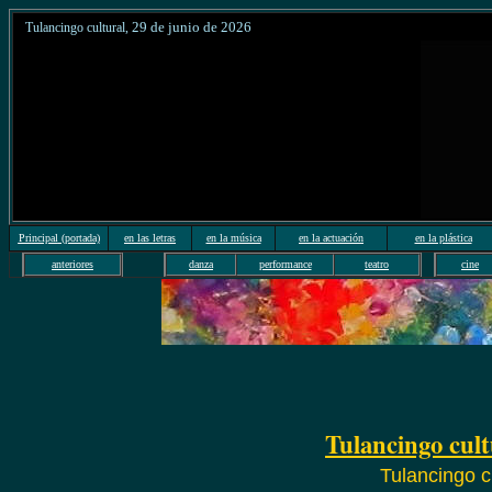
29 de junio de 20
26
Tulancingo cultural
,
Principal
(portada)
en las letras
en la música
en la actuación
en la plástica
anteriores
danza
performance
teatro
cine
T
ulancingo cult
Tulancingo c