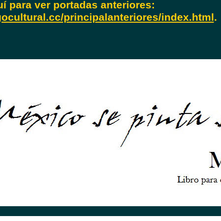
uí para ver portadas anteriores:
ocultural.cc/principalanteriores/index.html
.