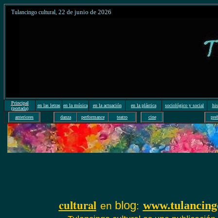
22
de junio de 20
26
Tulancingo cultural
,
Principal
en las letras
en la música
en la actuación
en la plástica
sociológico y social
his
(portada)
anteriores
danza
performance
teatro
cine
pre
cultural
blog
www.tulancing
en
: