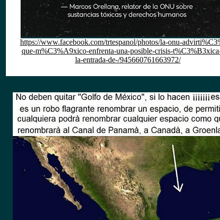
https://www.facebook.com/trtespanol/photos/la-onu-advirti%C
que-m%C3%A9xico-enfrenta-una-posible-crisis-t%C3%B3xica-
la-entrada-de-/945660761663972/