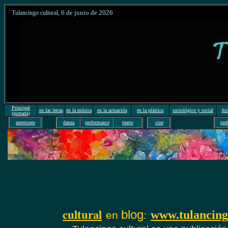
6
de junio de 20
26
Tulancingo cultural
,
Principal
en las letras
en la música
en la actuación
en la plástica
sociológico y social
his
(portada)
anteriores
danza
performance
teatro
cine
pre
cultural
blog
www.tulancing
en
: