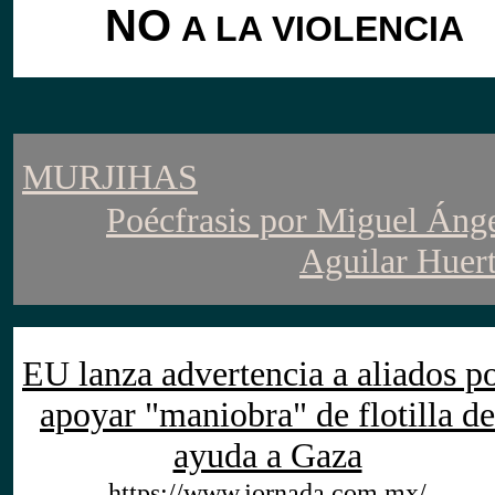
NO
A LA VIOLENCIA
MURJIHAS
Poécfrasis
por
Miguel Áng
Aguilar Huer
EU lanza advertencia a aliados p
apoyar "maniobra" de flotilla de
ayuda a Gaza
https://www.jornada.com.mx/