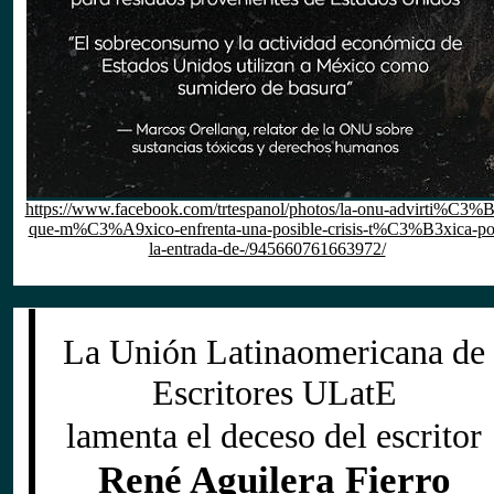
https://www.facebook.com/trtespanol/photos/la-onu-advirti%C3%B
que-m%C3%A9xico-enfrenta-una-posible-crisis-t%C3%B3xica-po
la-entrada-de-/945660761663972/
La Unión Latinaomericana de
Escritores ULatE
lamenta el deceso del escritor
René Aguilera Fierro