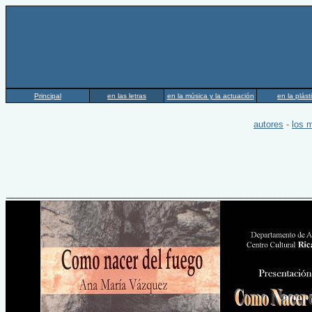
tras los t
Principal
en las letras
en la música y la actuación
en la plást
autores
-
los 
______________________________________________________