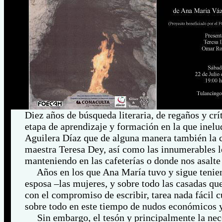
Diez años de búsqueda literaria, de regaños y crí
etapa de aprendizaje y formación en la que inelud
Aguilera Díaz que de alguna manera también la c
maestra Teresa Dey, así como las innumerables le
manteniendo en las cafeterías o donde nos asalte
Años en los que Ana María tuvo y sigue teniendo
esposa –las mujeres, y sobre todo las casadas qu
con el compromiso de escribir, tarea nada fácil 
sobre todo en este tiempo de nudos económicos y 
Sin embargo, el tesón y principalmente la nec