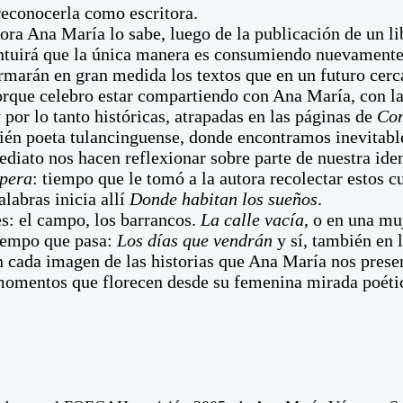
reconocerla como escritora.
ra Ana María lo sabe, luego de la publicación de un li
ntuirá que la única manera es consumiendo nuevamente le
nformarán en gran medida los textos que en un futuro cer
rque celebro estar compartiendo con Ana María, con la
por lo tanto históricas, atrapadas en las páginas de
Com
bién poeta tulancinguense, donde encontramos inevitab
diato nos hacen reflexionar sobre parte de nuestra ide
spera
: tiempo que le tomó a la autora recolectar estos cu
labras inicia allí
Donde habitan los sueños
.
s: el campo, los barrancos.
La calle vacía
, o en una m
tiempo que pasa:
Los días que vendrán
y sí, también en 
ada imagen de las historias que Ana María nos presenta
 momentos que florecen desde su femenina mirada poétic