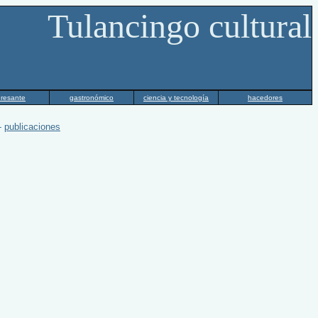
Tulancingo cultural
eresante
gastronómico
ciencia y tecnología
hacedores
-
publicaciones