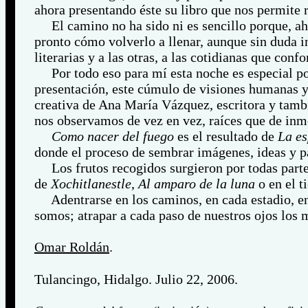
ahora presentando éste su libro que nos permite 
El camino no ha sido ni es sencillo porque, aho
pronto cómo volverlo a llenar, aunque sin duda i
literarias y a las otras, a las cotidianas que co
Por todo eso para mí esta noche es especial po
presentación, este cúmulo de visiones humanas y 
creativa de Ana María Vázquez, escritora y tam
nos observamos de vez en vez, raíces que de inme
Como nacer del fuego
es el resultado de
La e
donde el proceso de sembrar imágenes, ideas y pa
Los frutos recogidos surgieron por todas parte
de
Xochitlanestle
,
Al amparo de la luna
o en el 
Adentrarse en los caminos, en cada estadio, en c
somos; atrapar a cada paso de nuestros ojos los
Omar Roldán
.
Tulancingo, Hidalgo. Julio 22, 2006.