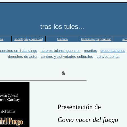
ules...
ica
sociología y sociedad
histórico
tradicional y legendario
int
maestros en Tulancingo
-
autores tulancinguenses
-
reseñas
-
presentaciones
-
derechos de autor
-
centros y actividades culturales
convocatorias
&
_______________________________________
Presentación de
Como nacer del fuego