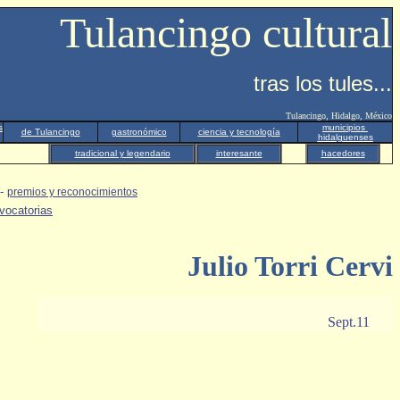
Tulancingo cultural
tras los tules...
Tulancingo, Hidalgo, México
s
municipios
de Tulancingo
gastronómico
ciencia y tecnología
hidalguenses
tradicional y legendario
interesante
hacedores
-
premios y reconocimientos
vocatorias
Julio Torri Cervi
Sept.11