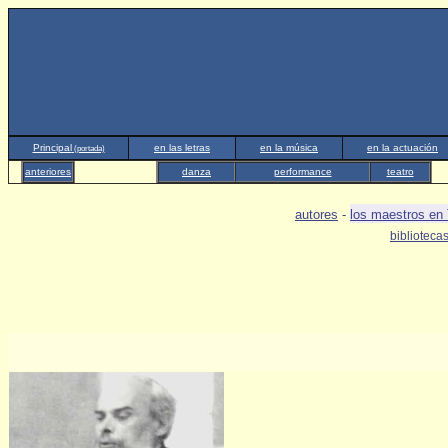
Principal
en las letras
en la música
en la actuación
(portada)
anteriores
danza
performance
teatro
autores
-
los maestros en
biblioteca