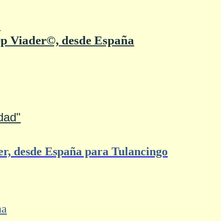
"
ep Viader©, desde España
dad"
er, desde España para Tulancingo
ha