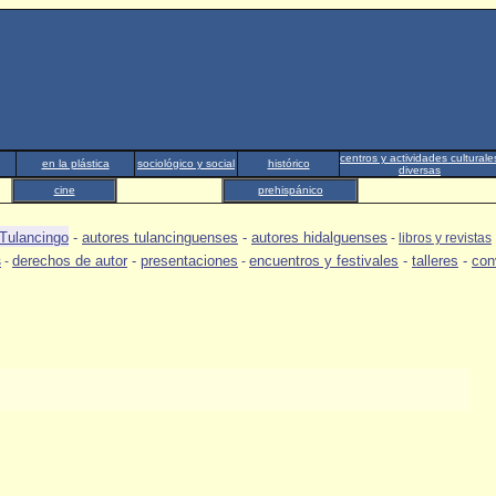
centros y actividades culturale
en la plástica
sociológico y social
histórico
diversas
cine
prehispánico
 Tulancingo
-
autores tulancinguenses
-
autores hidalguenses
-
libros y revistas
derechos de autor
-
presentaciones
encuentros y festivales
-
talleres
-
con
s
-
-