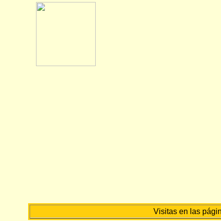
Visitas en las pági
n