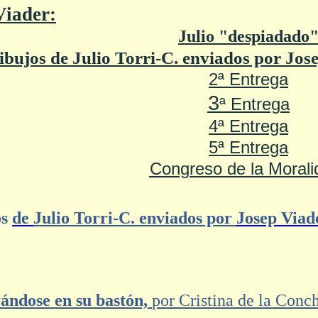
Viader:
Julio "despiadado
ibujos
de
Julio Torri-C. enviados por
Jos
2ª Entrega
3
ª Entrega
4ª Entrega
5ª Entrega
Congreso de la Morali
os
de
Julio Torri-C. enviados por
Josep Viad
ándose en su bastón,
por Cristina de la Conc