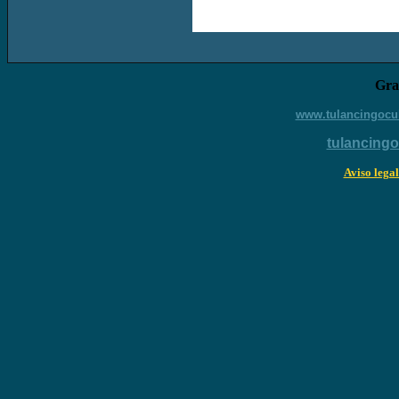
Grac
www.tulancingocul
tulancing
Aviso legal