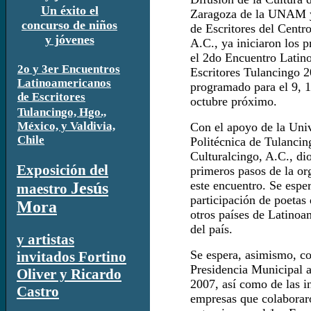
Un éxito el
Zaragoza de la UNAM y
concurso de niños
de Escritores del Centr
y jóvenes
A.C., ya iniciaron los p
el 2do Encuentro Latin
2o y 3er Encuentros
Escritores Tulancingo 2
Latinoamericanos
programado para el 9, 1
de Escritores
octubre próximo.
Tulancingo, Hgo.,
México, y Valdivia,
Con el apoyo de la Uni
Chile
Politécnica de Tulancin
Culturalcingo, A.C., di
Exposición del
primeros pasos de la or
este encuentro. Se esper
Jesús
maestro
participación de poetas
Mora
otros países de Latinoa
del país.
y artistas
Se espera, asimismo, co
invitados Fortino
Presidencia Municipal a
Oliver y Ricardo
2007, así como de las in
Castro
empresas
que colaborar