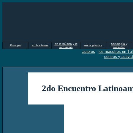
en la música y la
sociología y
Principal
en las letras
en la plástica
actuación
sociedad
autores
-
los maestros en Tu
centros y activi
2do
Encuentro Latinoame