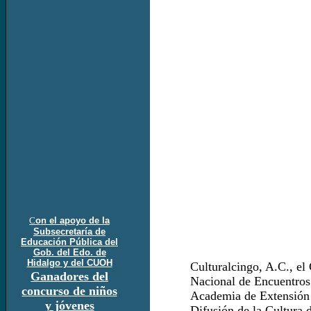
C
on el apoyo de la
Subsecretaría de
Educación Pública del
Gob. del Edo. de
Hidalgo y del CUOH
Culturalcingo, A.C., el
Ganadores del
Nacional de Encuentros 
concurso de niños
Academia de Extensión 
y jóvenes
Difusión de la Cultura 