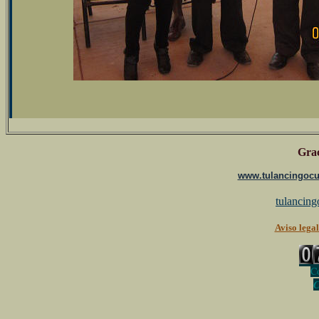
Grac
www.tulancingocul
tulancin
Aviso legal
Co
C