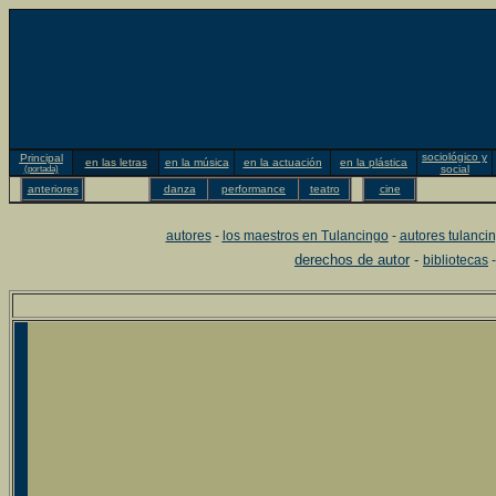
sociológico y
Principal
en las letras
en la música
en la actuación
en la plástica
social
(portada)
anteriores
danza
performance
teatro
cine
autores
-
los maestros en Tulancingo
-
autores tulanci
derechos de autor
-
bibliotecas